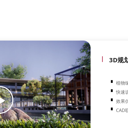
|
3D规
▝
植物
▝
快速
▝
效果
▝
CAD